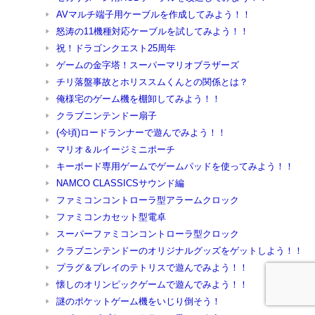
AVマルチ端子用ケーブルを作成してみよう！！
怒涛の11機種対応ケーブルを試してみよう！！
祝！ドラゴンクエスト25周年
ゲームの金字塔！スーパーマリオブラザーズ
チリ落盤事故とホリススムくんとの関係とは？
俺様宅のゲーム機を棚卸してみよう！！
クラブニンテンドー扇子
(今頃)ロードランナーで遊んでみよう！！
マリオ＆ルイージミニポーチ
キーボード専用ゲームでゲームパッドを使ってみよう！！
NAMCO CLASSICSサウンド編
ファミコンコントローラ型アラームクロック
ファミコンカセット型電卓
スーパーファミコンコントローラ型クロック
クラブニンテンドーのオリジナルグッズをゲットしよう！！
プラグ＆プレイのテトリスで遊んでみよう！！
懐しのオリンピックゲームで遊んでみよう！！
謎のポケットゲーム機をいじり倒そう！