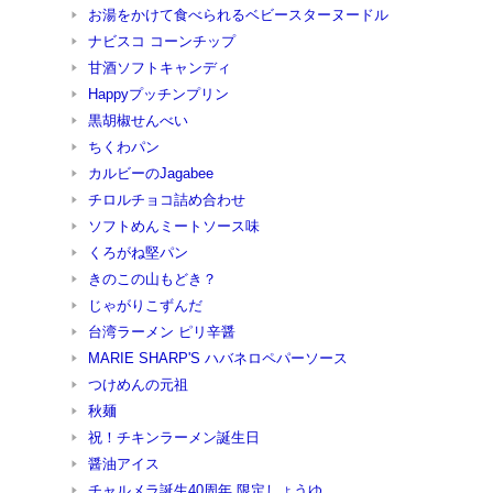
お湯をかけて食べられるベビースターヌードル
ナビスコ コーンチップ
甘酒ソフトキャンディ
Happyプッチンプリン
黒胡椒せんべい
ちくわパン
カルビーのJagabee
チロルチョコ詰め合わせ
ソフトめんミートソース味
くろがね堅パン
きのこの山もどき？
じゃがりこずんだ
台湾ラーメン ピリ辛醤
MARIE SHARP'S ハバネロペパーソース
つけめんの元祖
秋麺
祝！チキンラーメン誕生日
醤油アイス
チャルメラ誕生40周年 限定しょうゆ