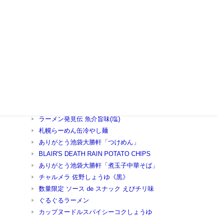
キャンデー2種類＋チョコレート
ニボーズ
チキンラーメン復刻版 with どんぶりセット
長崎ちゃんぽん
日清の具シリーズ
手のりたま
ラーメン発見伝 焼魚旨味(醤油豚骨)
超画期的なラーメン菜菜(なな)
冷梅～ひやしうめ
チャルメラコレクション焼みそ
ラーメン発見伝 魚介旨味(塩)
札幌らーめん缶冷やし麺
ありがとう池袋大勝軒「つけめん」
BLAIR'S DEATH RAIN POTATO CHIPS
ありがとう池袋大勝軒「煮玉子中華そば」
チャルメラ 佐野しょうゆ《黒》
数量限定 ソース de スナック えびチリ味
ぐるぐるラーメン
カップヌードルスパイシーコクしょうゆ