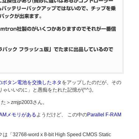
に互換性があり(微妙に違いはあるがコントローラー
もバッテリーバックアップではないので、チップを乗
パックが出来ます。
Ramtron社製のがいくつかありますのでそれが一番信
ラパック フラッシュ版」でたまに出品しているので
のボタン電池を交換したネタ
をアップしたのだが、その
ゃいいのに」と愚痴をたれた記憶が(^^;)。
＞zmjp2003さん。
RAMメモリがある
ようだけど、 この中の
Parallel F-RAM
8-word x 8-bit High Speed CMOS Static