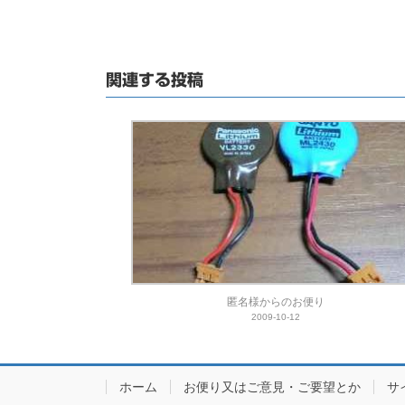
関連する投稿
匿名様からのお便り
2009-10-12
ホーム
お便り又はご意見・ご要望とか
サ