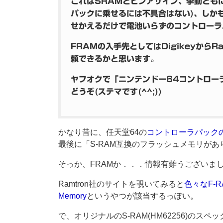
これはSRAMとピンアサイン、挙動とも
パックに乗せるには不具合はない)、しか
せかえるだけで電池いらずのコントローラ
FRAMの入手先としてはDigikeyから
頼できるかと思います。
ヤフオクで「ニンテンドー64コントロー
どうぞ(ステマです(^^;))
かなり昔に、任天堂64の
コントローラパック
最後に「S-RAM互換のフラッシュメモリがあり
そっか、FRAMか．．．情報有難うございました
Ramtron社のサイトを覗いてみると
色々なF-
Memory
というやつが該当するっぽい。
で、オリジナルのS-RAM(HM62256)のスペックは「3276