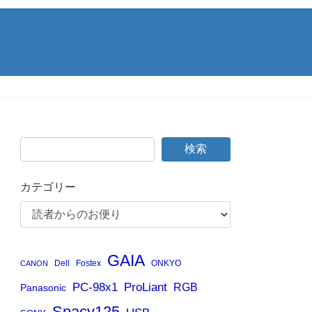
検索
カテゴリー
GAIA
Dell
Fostex
ONKYO
CANON
PC-98x1
ProLiant
RGB
Panasonic