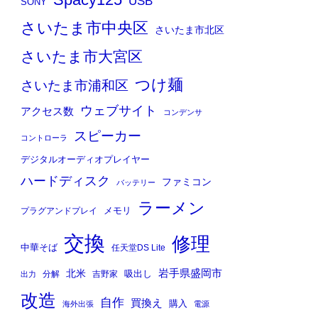
Spacy125
USB
SONY
さいたま市中央区
さいたま市北区
さいたま市大宮区
つけ麺
さいたま市浦和区
ウェブサイト
アクセス数
コンデンサ
スピーカー
コントローラ
デジタルオーディオプレイヤー
ハードディスク
ファミコン
バッテリー
ラーメン
メモリ
プラグアンドプレイ
交換
修理
中華そば
任天堂DS Lite
岩手県盛岡市
北米
吸出し
分解
吉野家
出力
改造
自作
買換え
購入
海外出張
電源