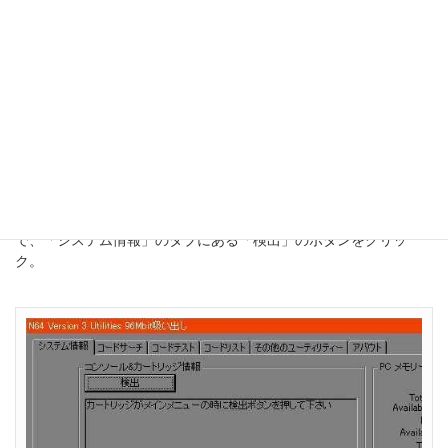
エキサイトバイク64他
Z-KEY → ゼルダの伝説／パーフェクトダーク／ドンキーコ
ング64他
Y-KEY → ヨッシーストーリー／F-ZERO X他
なので、キーでロックされている「
GS
」を起動するためには、ま
ずは該当するキーを持つソフトで起動させる必要があるっぽい。
「
GS
」が正常に起動したら、ROMカートリッジの容量に合ったユ
ーティリティソフトを起動。起動したら下の画像が表示されるの
で、「システム情報」のタブにある「検出」のボタンをクリッ
ク。