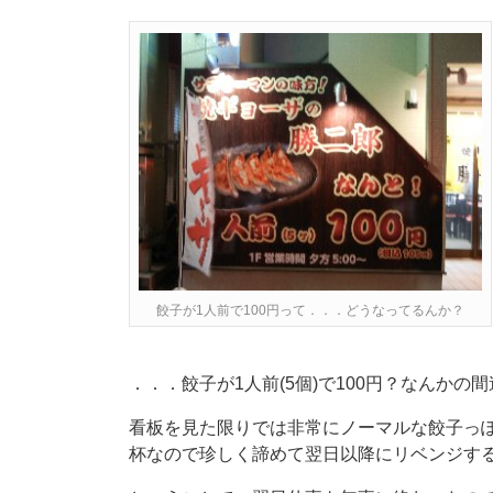
餃子が1人前で100円って．．．どうなってるんか？
．．．餃子が1人前(5個)で100円？なんか
看板を見た限りでは非常にノーマルな餃子っ
杯なので珍しく諦めて翌日以降にリベンジす