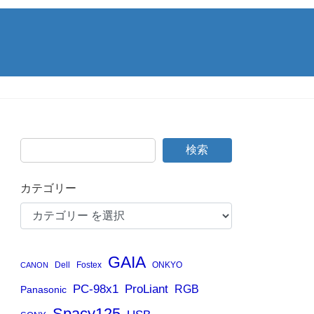
検索
カテゴリー
GAIA
Dell
Fostex
ONKYO
CANON
PC-98x1
ProLiant
RGB
Panasonic