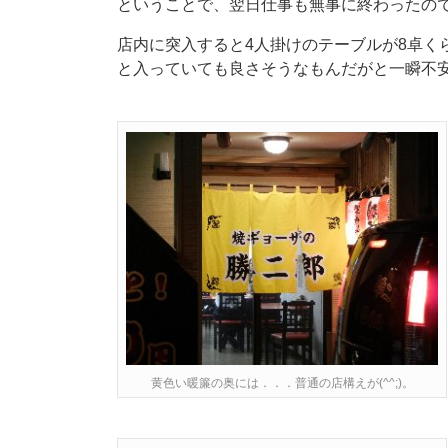
ということで、翌日仕事も無事に終わったの
店内に突入すると4人掛けのテーブルが8卓く
と入っていても良さそうなもんだがと一瞬不安に(
黄色い暖簾の奥には．．．普通の店構えが(^^;)。