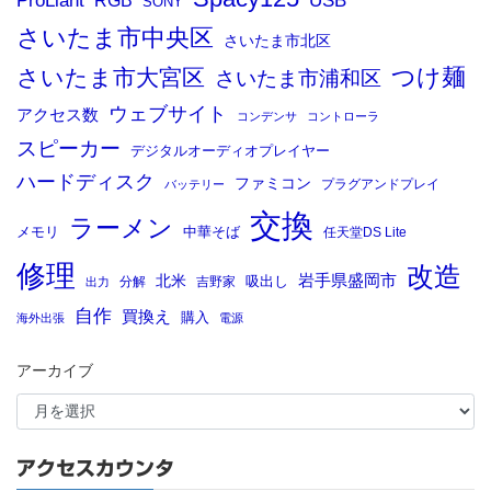
ProLiant
USB
SONY
さいたま市中央区
さいたま市北区
つけ麺
さいたま市大宮区
さいたま市浦和区
ウェブサイト
アクセス数
コンデンサ
コントローラ
スピーカー
デジタルオーディオプレイヤー
ハードディスク
ファミコン
プラグアンドプレイ
バッテリー
交換
ラーメン
メモリ
中華そば
任天堂DS Lite
修理
改造
岩手県盛岡市
北米
吸出し
分解
吉野家
出力
自作
買換え
購入
海外出張
電源
アーカイブ
アクセスカウンタ