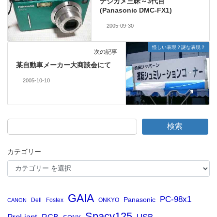
デジカメ三昧～3代目
(Panasonic DMC-FX1)
2005-09-30
怪しい表現？謎な表現？
次の記事
某自動車メーカー大商談会にて
2005-10-10
検索
カテゴリー
GAIA
PC-98x1
Panasonic
Dell
Fostex
ONKYO
CANON
Spacy125
RGB