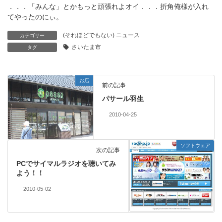
．．．「みんな」とかもっと頑張れよオイ．．．折角俺様が入れ
てやったのにぃ。
(それほどでもない) ニュース
カテゴリー
さいたま市
タグ
お店
前の記事
パサール羽生
2010-04-25
ソフトウェア
次の記事
PCでサイマルラジオを聴いてみ
よう！！
2010-05-02