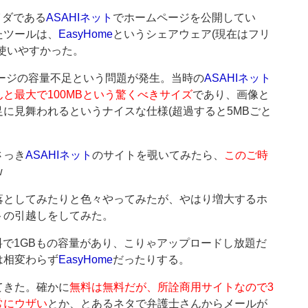
イダである
ASAHIネット
でホームページを公開してい
たツールは、
EasyHome
というシェアウェア(現在はフリ
使いやすかった。
ページの容量不足という問題が発生。当時の
ASAHIネット
と最大で100MBという驚くべきサイズ
であり、画像と
に見舞われるというナイスな仕様(超過すると5MBごと
さっき
ASAHIネット
のサイトを覗いてみたら、
このご時
w
落としてみたりと色々やってみたが、やはり増大するホ
トの引越しをしてみた。
料で1GBもの容量があり、こりゃアップロードし放題だ
は相変わらず
EasyHome
だったりする。
てきた。確かに
無料は無料だが、所詮商用サイトなので3
常にウザい
とか、とあるネタで弁護士さんからメールが