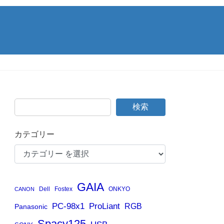
検索
カテゴリー
GAIA
Dell
Fostex
ONKYO
CANON
PC-98x1
ProLiant
RGB
Panasonic