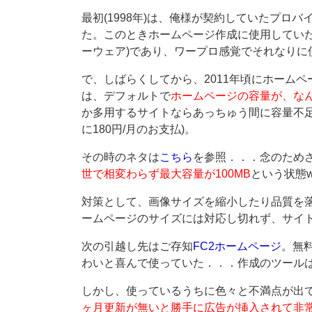
最初(1998年)は、俺様が契約していたプロバ
た。このときホームページ作成に使用してい
ーウェア)であり、ワープロ感覚でそれなりに
で、しばらくしてから、2011年頃にホーム
は、デフォルトで
ホームページの容量が、なん
か多用するサイトならあっちゅう間に容量不足
に180円/月のお支払)。
その時のネタは
こちら
を参照．．．念のため
世で相変わらず最大容量が100MB
という状態
対策として、画像サイズを縮小したり品質を
ームページのサイズには対応し切れず、サイ
次の引越し先はご存知
FC2ホームページ
。無
わいと喜んで使っていた．．．作成のツール
しかし、使っているうちに色々と不満点が出
ヶ月更新が無いと勝手に広告が挿入されて非