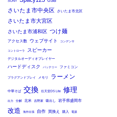
Spacy125
USB
SONY
さいたま市中央区
さいたま市北区
さいたま市大宮区
つけ麺
さいたま市浦和区
ウェブサイト
アクセス数
コンデンサ
スピーカー
コントローラ
デジタルオーディオプレイヤー
ハードディスク
ファミコン
バッテリー
ラーメン
メモリ
プラグアンドプレイ
交換
修理
中華そば
任天堂DS Lite
岩手県盛岡市
北米
吸出し
分解
吉野家
出力
改造
自作
買換え
購入
海外出張
電源