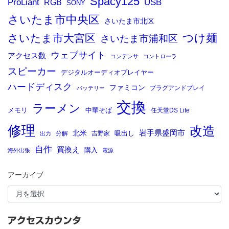
Spacy125
ProLiant
RGB
USB
SONY
さいたま市中央区
さいたま市北区
つけ麺
さいたま市大宮区
さいたま市浦和区
ウェブサイト
アクセス数
コンデンサ
コントローラ
スピーカー
デジタルオーディオプレイヤー
ハードディスク
ファミコン
プラグアンドプレイ
バッテリー
交換
ラーメン
メモリ
中華そば
任天堂DS Lite
修理
改造
岩手県盛岡市
北米
吸出し
分解
吉野家
出力
自作
買換え
購入
海外出張
電源
アーカイブ
アクセスカウンタ