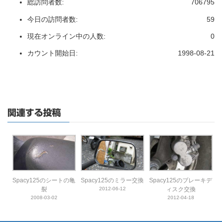
総訪問者数:
706795
今日の訪問者数:
59
現在オンライン中の人数:
0
カウント開始日:
1998-08-21
関連する投稿
Spacy125のシートの亀
Spacy125のミラー交換
Spacy125のブレーキデ
裂
2012-06-12
ィスク交換
2008-03-02
2012-04-18