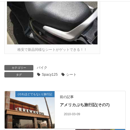
格安で新品同様なシートがゲットできる！！
バイク
カテゴリー
Spacy125
シート
タグ
(それほどでもない) 旅行記
前の記事
アメリカぷち旅行記(その7)
2010-03-09