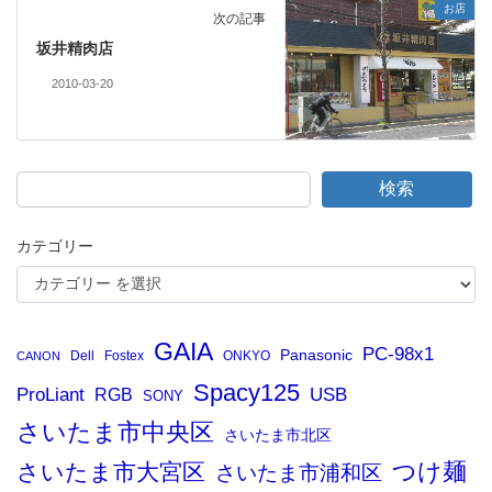
お店
次の記事
坂井精肉店
2010-03-20
検索
カテゴリー
GAIA
PC-98x1
Panasonic
Dell
Fostex
ONKYO
CANON
Spacy125
ProLiant
RGB
USB
SONY
さいたま市中央区
さいたま市北区
つけ麺
さいたま市大宮区
さいたま市浦和区