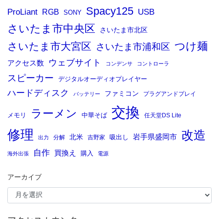
Spacy125
ProLiant
RGB
USB
SONY
さいたま市中央区
さいたま市北区
つけ麺
さいたま市大宮区
さいたま市浦和区
ウェブサイト
アクセス数
コンデンサ
コントローラ
スピーカー
デジタルオーディオプレイヤー
ハードディスク
ファミコン
プラグアンドプレイ
バッテリー
交換
ラーメン
メモリ
中華そば
任天堂DS Lite
修理
改造
岩手県盛岡市
北米
吸出し
分解
吉野家
出力
自作
買換え
購入
海外出張
電源
アーカイブ