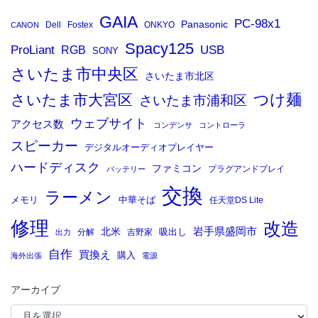
GAIA
PC-98x1
Panasonic
Dell
Fostex
ONKYO
CANON
Spacy125
ProLiant
RGB
USB
SONY
さいたま市中央区
さいたま市北区
つけ麺
さいたま市大宮区
さいたま市浦和区
ウェブサイト
アクセス数
コンデンサ
コントローラ
スピーカー
デジタルオーディオプレイヤー
ハードディスク
ファミコン
プラグアンドプレイ
バッテリー
交換
ラーメン
メモリ
中華そば
任天堂DS Lite
修理
改造
岩手県盛岡市
北米
吸出し
分解
吉野家
出力
自作
買換え
購入
海外出張
電源
アーカイブ