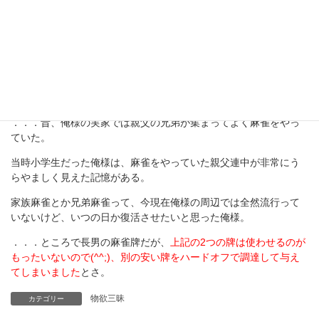
竹牌だが、比べると竹の部分の厚みがないかも。
．．．昔、俺様の実家では親父の兄弟が集まってよく麻雀をやっ
ていた。
当時小学生だった俺様は、麻雀をやっていた親父連中が非常にう
らやましく見えた記憶がある。
家族麻雀とか兄弟麻雀って、今現在俺様の周辺では全然流行って
いないけど、いつの日か復活させたいと思った俺様。
．．．ところで長男の麻雀牌だが、
上記の2つの牌は使わせるのが
もったいないので(^^;)、別の安い牌をハードオフで調達して与え
てしまいました
とさ。
物欲三昧
カテゴリー