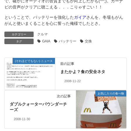
で、確かにオーディオの音質までもが向上したかも(^^;)。カーナ
ビの音声がクリアに聴こえる．．．こりゃすごい！！
ということで、バッテリーを強化した
ガイア
さんを、冬場もがん
がんと使いまくることを心に誓った俺様でしたとさ。
クルマ
カテゴリー
GAIA
バッテリー
交換
タグ
(それほどでもない) ニュース
前の記事
またかよ？食の安全ネタ
2008-11-22
お気に入りの食べ物
次の記事
ダブルクォーターパウンダーチ
ーズ
2008-11-30