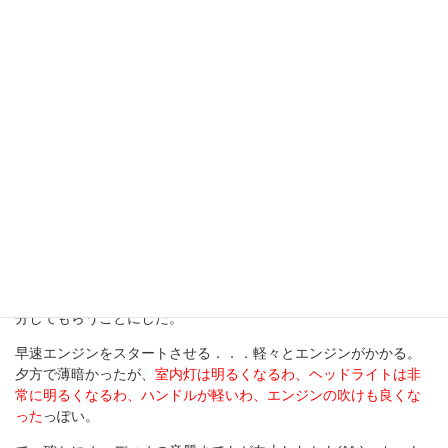
交換後のバッテリー。とにかく高性能らしい(^^;)。
バッテリーの交換は、
ガイア
さんをピットに入れずに駐車場に置
いたままで、店員さんがさくっと行なった。古いバッテリーは処
分してもらうことにした。
早速エンジンをスタートさせる．．．軽々とエンジンがかかる。
夕方で薄暗かったが、
室内灯は明るくなるわ、ヘッドライトは非
常に明るくなるわ、ハンドルが軽いわ、エンジンの吹けも良くな
った
っぽい。