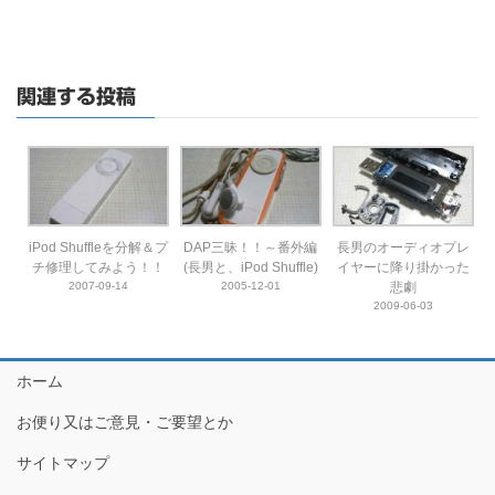
関連する投稿
iPod Shuffleを分解＆プ
DAP三昧！！～番外編
長男のオーディオプレ
チ修理してみよう！！
(長男と、iPod Shuffle)
イヤーに降り掛かった
2007-09-14
2005-12-01
悲劇
2009-06-03
ホーム
お便り又はご意見・ご要望とか
サイトマップ