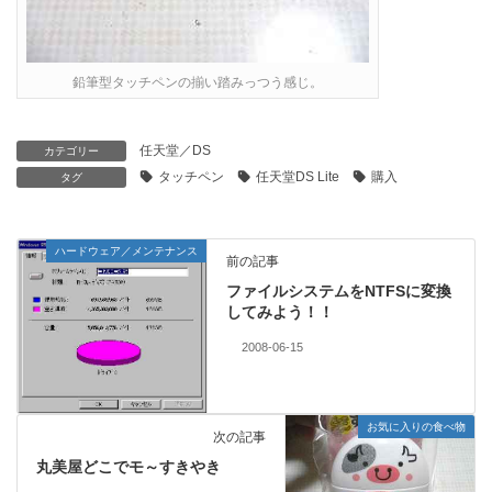
鉛筆型タッチペンの揃い踏みっつう感じ。
任天堂／DS
カテゴリー
タッチペン
任天堂DS Lite
購入
タグ
ハードウェア／メンテナンス
前の記事
ファイルシステムをNTFSに変換
してみよう！！
2008-06-15
お気に入りの食べ物
次の記事
丸美屋どこでモ～すきやき