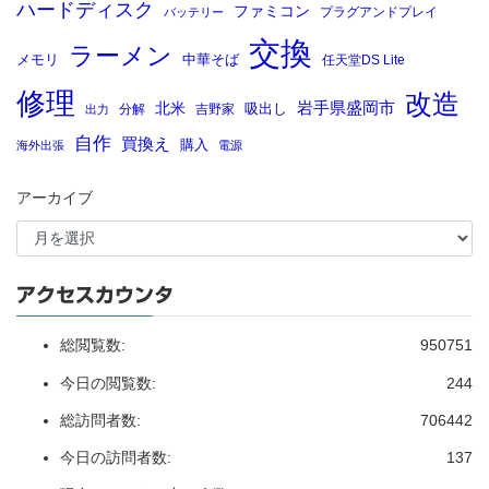
ハードディスク
ファミコン
プラグアンドプレイ
バッテリー
交換
ラーメン
メモリ
中華そば
任天堂DS Lite
修理
改造
岩手県盛岡市
北米
吸出し
分解
吉野家
出力
自作
買換え
購入
海外出張
電源
アーカイブ
アクセスカウンタ
総閲覧数:
950751
今日の閲覧数:
244
総訪問者数:
706442
今日の訪問者数:
137