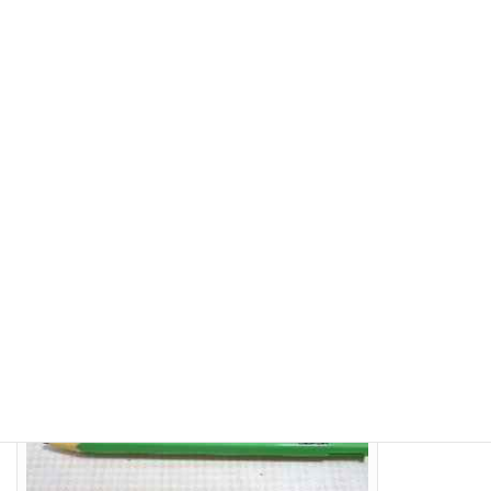
鉛筆型タッチペン。輸入元は三英貿易。