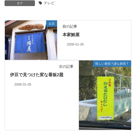
テレビ
タグ
お店
前の記事
本家鮪屋
2008-01-05
怪しい表現？謎な表現？
次の記事
伊豆で見つけた変な看板2題
2008-01-05