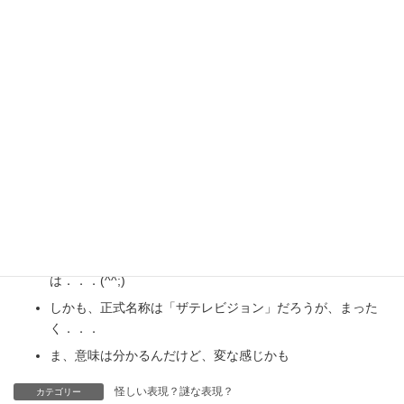
一瞬、なんの事だか分からなかった(^^;)。
さいたま市中央区の某巨大スーパーで発見
｢テレビジョン｣を、「TV」＋「ジョン」と表現すると
は．．．(^^;)
しかも、正式名称は「ザテレビジョン」だろうが、まった
く．．．
ま、意味は分かるんだけど、変な感じかも
怪しい表現？謎な表現？
カテゴリー