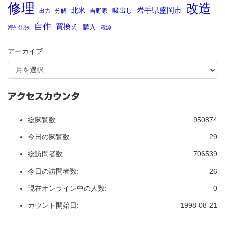
修理
改造
岩手県盛岡市
北米
吸出し
分解
吉野家
出力
自作
買換え
購入
海外出張
電源
アーカイブ
アクセスカウンタ
総閲覧数:
950874
今日の閲覧数:
29
総訪問者数:
706539
今日の訪問者数:
26
現在オンライン中の人数:
0
カウント開始日:
1998-08-21