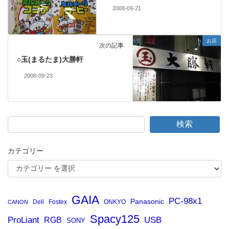
2008-09-21
お店
次の記事
○玉(まるたま)大勝軒
2008-09-23
検索
カテゴリー
GAIA
PC-98x1
Panasonic
Dell
Fostex
ONKYO
CANON
Spacy125
ProLiant
RGB
USB
SONY