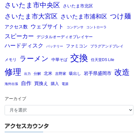
さいたま市中央区
さいたま市北区
つけ麺
さいたま市大宮区
さいたま市浦和区
ウェブサイト
アクセス数
コンデンサ
コントローラ
スピーカー
デジタルオーディオプレイヤー
ハードディスク
ファミコン
プラグアンドプレイ
バッテリー
交換
ラーメン
メモリ
中華そば
任天堂DS Lite
修理
改造
岩手県盛岡市
北米
吸出し
分解
吉野家
出力
自作
買換え
購入
海外出張
電源
アーカイブ
アクセスカウンタ