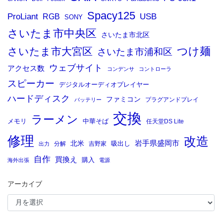
Spacy125
ProLiant
RGB
USB
SONY
さいたま市中央区
さいたま市北区
つけ麺
さいたま市大宮区
さいたま市浦和区
ウェブサイト
アクセス数
コンデンサ
コントローラ
スピーカー
デジタルオーディオプレイヤー
ハードディスク
ファミコン
プラグアンドプレイ
バッテリー
交換
ラーメン
メモリ
中華そば
任天堂DS Lite
修理
改造
岩手県盛岡市
北米
吸出し
分解
吉野家
出力
自作
買換え
購入
海外出張
電源
アーカイブ