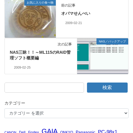
お気に入りの食べ物
前の記事
オバマせんべい
2009-02-21
NAS／バックアップ
次の記事
NAS三昧！！～ML115のRAID管
理ソフト概要編
2009-02-25
検索
カテゴリー
GAIA
PC-98x1
Panasonic
Dell
Fostex
ONKYO
CANON