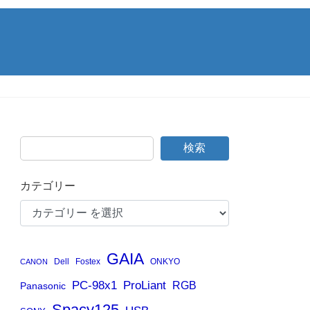
検索
カテゴリー
GAIA
Dell
Fostex
ONKYO
CANON
PC-98x1
ProLiant
RGB
Panasonic