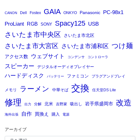
GAIA
PC-98x1
Panasonic
Dell
Fostex
ONKYO
CANON
Spacy125
ProLiant
RGB
USB
SONY
さいたま市中央区
さいたま市北区
つけ麺
さいたま市大宮区
さいたま市浦和区
ウェブサイト
アクセス数
コンデンサ
コントローラ
スピーカー
デジタルオーディオプレイヤー
ハードディスク
ファミコン
プラグアンドプレイ
バッテリー
交換
ラーメン
メモリ
中華そば
任天堂DS Lite
修理
改造
岩手県盛岡市
北米
吸出し
分解
吉野家
出力
自作
買換え
購入
海外出張
電源
アーカイブ