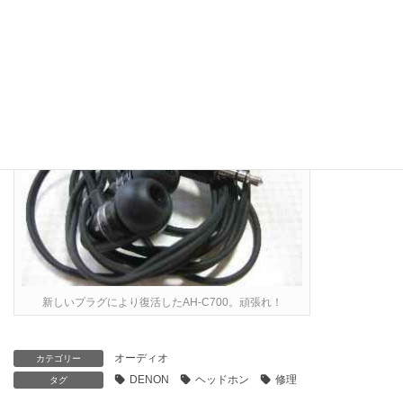
われる可能性が限りなく高いが、そんときゃまた修理してやるわ
いと心に誓った俺様でしたとさ。
新しいプラグにより復活したAH-C700。頑張れ！
オーディオ
カテゴリー
DENON
ヘッドホン
修理
タグ