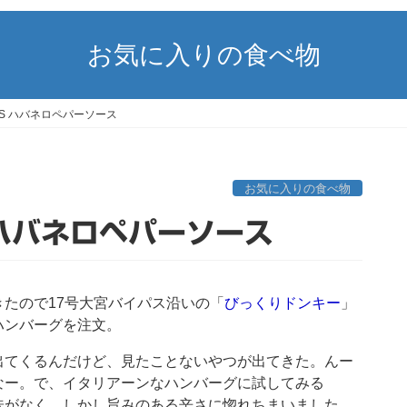
お気に入りの食べ物
RP’S ハバネロペパーソース
お気に入りの食べ物
S ハバネロペパーソース
たので17号大宮バイパス沿いの「
びっくりドンキー
」
ハンバーグを注文。
出てくるんだけど、見たことないやつが出てきた。んー
なー。で、イタリアーンなハンバーグに試してみる
味がなく、しかし旨みのある辛さに惚れちまいました