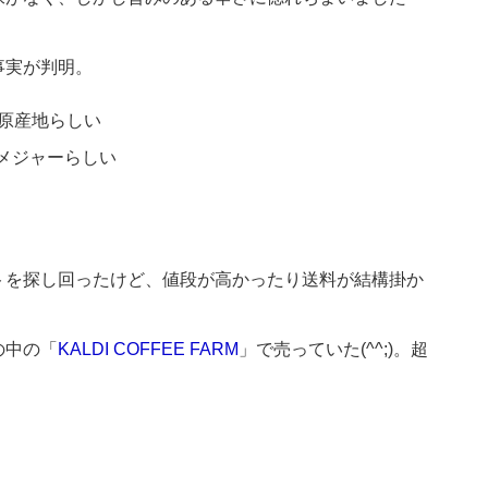
事実が判明。
原産地らしい
どメジャーらしい
トを探し回ったけど、値段が高かったり送料が結構掛か
の中の「
KALDI COFFEE FARM
」で売っていた(^^;)。超