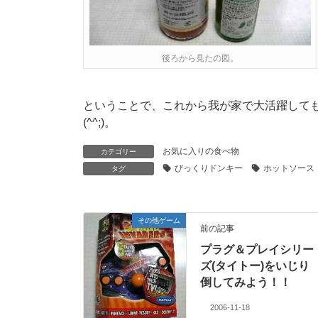
後ろから見たの図。
ということで、これから我が家で大活躍して
(^^;)。
お気に入りの食べ物
カテゴリー
びっくりドンキー
ホットソース
タグ
その他ゲーム
前の記事
プラグ＆プレイシリー
ズ(タイトー)をいじり
倒してみよう！！
2006-11-18