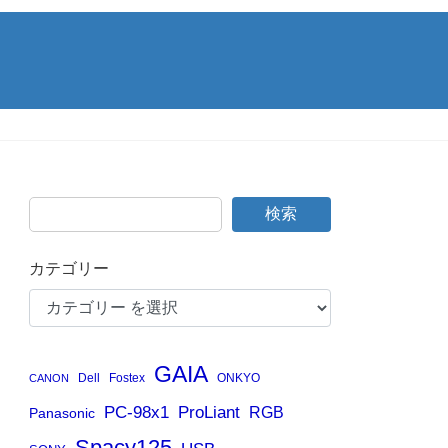
検索
カテゴリー
GAIA
Dell
Fostex
ONKYO
CANON
PC-98x1
ProLiant
RGB
Panasonic