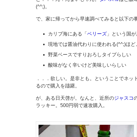
(^^;)。
で、家に帰ってから早速調べてみると以下の
カリブ海にある「
ベリーズ
」という国が
現地では醤油代わりに使われる(^^;)ほ
野菜ベースですりおろしタイプらしい
酸味がなく辛いけど美味しいらしい
．．．欲しい。是非とも。ということでネッ
るので購入を躊躇。
が、ある日天啓が。なんと、近所の
ジャスコ
ラッキー。500円弱で速攻購入。