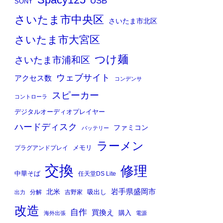
Spacy125
USB
SONY
さいたま市中央区
さいたま市北区
さいたま市大宮区
つけ麺
さいたま市浦和区
ウェブサイト
アクセス数
コンデンサ
スピーカー
コントローラ
デジタルオーディオプレイヤー
ハードディスク
ファミコン
バッテリー
ラーメン
メモリ
プラグアンドプレイ
交換
修理
中華そば
任天堂DS Lite
岩手県盛岡市
北米
吸出し
分解
吉野家
出力
改造
自作
買換え
購入
海外出張
電源