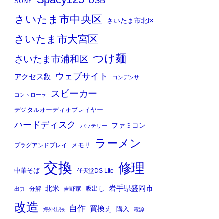
Spacy125
USB
SONY
さいたま市中央区
さいたま市北区
さいたま市大宮区
つけ麺
さいたま市浦和区
ウェブサイト
アクセス数
コンデンサ
スピーカー
コントローラ
デジタルオーディオプレイヤー
ハードディスク
ファミコン
バッテリー
ラーメン
メモリ
プラグアンドプレイ
交換
修理
中華そば
任天堂DS Lite
岩手県盛岡市
北米
吸出し
分解
吉野家
出力
改造
自作
買換え
購入
海外出張
電源