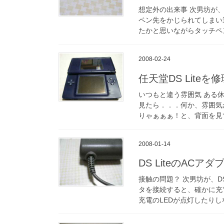
想定外の出来事 次男坊が
ペン先をかじられてしまい
たかと思いながらタッチペ
2008-02-24
任天堂DS Lite
いつもと違う雰囲気 ある休
見たら．．．何か、雰囲気
りゃぁぁぁ！と、背面を見
2008-01-14
DS LiteのAC
接触の問題？ 次男坊が、D
タを接続すると、確かに充
充電のLEDが点灯したり