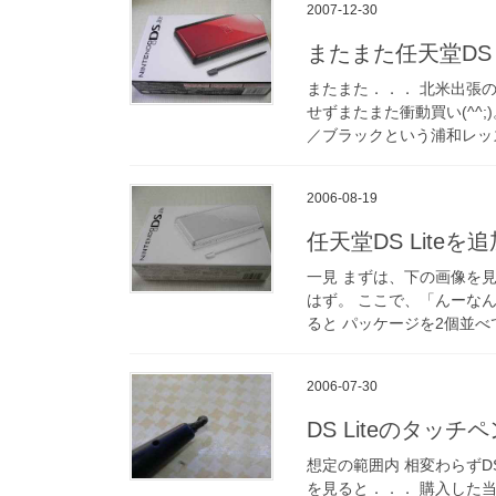
2007-12-30
またまた任天堂DS 
またまた．．． 北米出張
せずまたまた衝動買い(^^;
／ブラックという浦和レッ
2006-08-19
任天堂DS Lite
一見 まずは、下の画像を見
はず。 ここで、「んーな
ると パッケージを2個並
2006-07-30
DS Liteのタッ
想定の範囲内 相変わらずD
を見ると．．． 購入した当