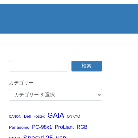
検索
カテゴリー
GAIA
Dell
Fostex
ONKYO
CANON
PC-98x1
ProLiant
RGB
Panasonic