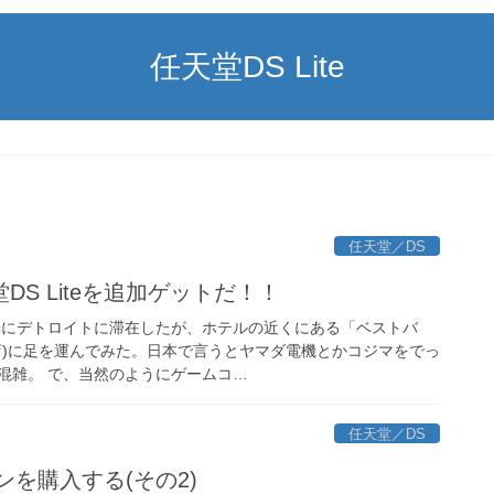
任天堂DS Lite
任天堂／DS
S Liteを追加ゲットだ！！
際にデトロイトに滞在したが、ホテルの近くにある「ベストバ
店)に足を運んでみた。日本で言うとヤマダ電機とかコジマをでっ
混雑。 で、当然のようにゲームコ…
任天堂／DS
ペンを購入する(その2)