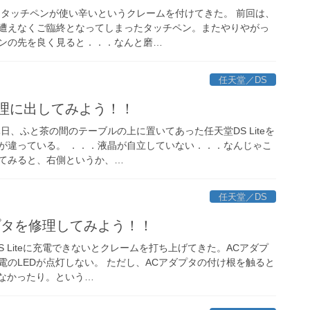
、タッチペンが使い辛いというクレームを付けてきた。 前回は、
遭えなくご臨終となってしまったタッチペン。またやりやがっ
ンの先を良く見ると．．．なんと磨…
任天堂／DS
を修理に出してみよう！！
日、ふと茶の間のテーブルの上に置いてあった任天堂DS Liteを
が違っている。 ．．．液晶が自立していない．．．なんじゃこ
てみると、右側というか、…
任天堂／DS
アダプタを修理してみよう！！
S Liteに充電できないとクレームを打ち上げてきた。ACアダプ
電のLEDが点灯しない。 ただし、ACアダプタの付け根を触ると
しなかったり。という…