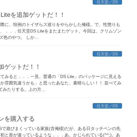
任天堂／DS
Liteを追加ゲットだ！！
の際に、恒例のトイザらス巡りをやらかした俺様。で、性懲りも
)。 ．．．任天堂DS Liteをまたまたゲット。今回は、クリムゾン
ズ色のやつ。 しか…
任天堂／DS
を追加ゲットだ！！
てみると．．．一見、普通の「DS Lite」のパッケージに見える
んか雰囲気違うかも」と思ったあなた、素晴らしい！！ 並べてみ
べてみたりする。上の方…
任天堂／DS
チペンを購入する
Sで遊びまくっている家族(含俺様)だが、ある日タッチペンの先
初と形が違っているような．．．あ、かじられている(^^;)。あ