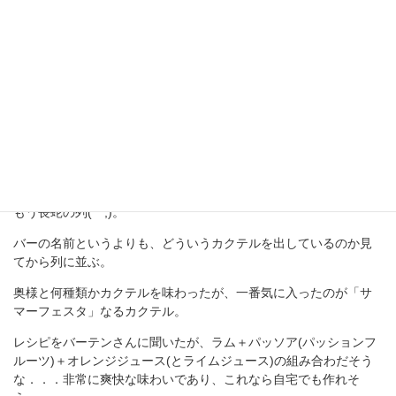
あーだこーだと薀蓄を並べまくるのもまた一興。
銀座バー・エリアの準備ができたようなので行ってみると．．．
もう長蛇の列(^^;)。
バーの名前というよりも、どういうカクテルを出しているのか見
てから列に並ぶ。
奥様と何種類かカクテルを味わったが、一番気に入ったのが「サ
マーフェスタ」なるカクテル。
レシピをバーテンさんに聞いたが、ラム＋パッソア(パッションフ
ルーツ)＋オレンジジュース(とライムジュース)の組み合わだそう
な．．．非常に爽快な味わいであり、これなら自宅でも作れそ