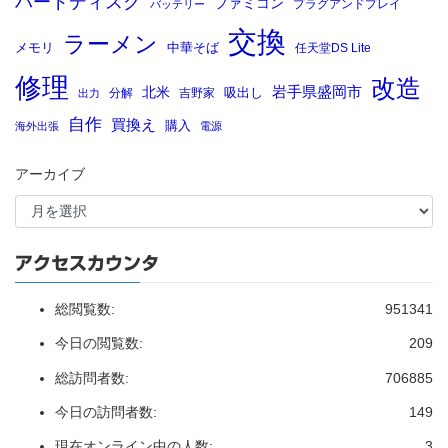
ハードディスク
ファミコン
プラグアンドプレイ
バッテリー
交換
ラーメン
メモリ
中華そば
任天堂DS Lite
修理
改造
岩手県盛岡市
北米
吸出し
分解
吉野家
出力
自作
買換え
購入
海外出張
電源
アーカイブ
アクセスカウンタ
総閲覧数:
951341
今日の閲覧数:
209
総訪問者数:
706885
今日の訪問者数:
149
現在オンライン中の人数:
3