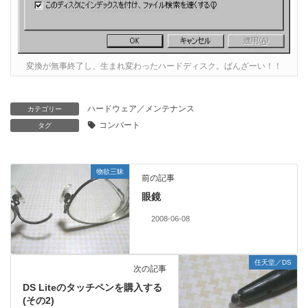
変換が無事終了し、生まれ変わったハードディスク。ばんざーい！！
ハードウェア／メンテナンス
カテゴリー
コンバート
タグ
物欲三昧
前の記事
眼鏡
2008-06-08
任天堂／DS
次の記事
DS Liteのタッチペンを購入する
(その2)