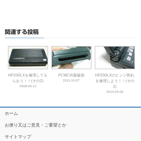
関連する投稿
HP200LXを修理しても
PCMCIA蓋破損
HP200LXのヒンジ割れ
らおう！！(その2)
2011-10-07
を修理しよう！！(その
2008-04-12
2)
2010-03-06
ホーム
お便り又はご意見・ご要望とか
サイトマップ