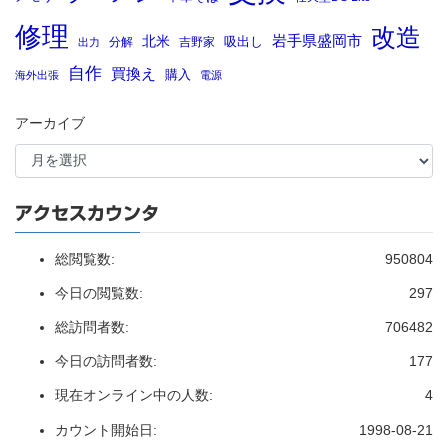
修理
改造
岩手県盛岡市
北米
吸出し
分解
吉野家
出力
自作
買換え
購入
海外出張
電源
アーカイブ
アクセスカウンタ
総閲覧数:
950804
今日の閲覧数:
297
総訪問者数:
706482
今日の訪問者数:
177
現在オンライン中の人数:
4
カウント開始日:
1998-08-21