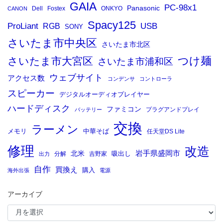
GAIA
PC-98x1
Panasonic
Dell
Fostex
ONKYO
CANON
Spacy125
ProLiant
RGB
USB
SONY
さいたま市中央区
さいたま市北区
つけ麺
さいたま市大宮区
さいたま市浦和区
ウェブサイト
アクセス数
コンデンサ
コントローラ
スピーカー
デジタルオーディオプレイヤー
ハードディスク
ファミコン
プラグアンドプレイ
バッテリー
交換
ラーメン
メモリ
中華そば
任天堂DS Lite
修理
改造
岩手県盛岡市
北米
吸出し
分解
吉野家
出力
自作
買換え
購入
海外出張
電源
アーカイブ