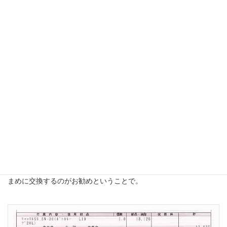
ついでに走行距離が60,000kmを超えていたので、オイル交換を依
頼しといた。
で、点検自体はいつものようにあっさりと終わったが、「タイヤ
が摩耗しているので交換してくんな」というご託宣をメンテナン
スのお兄さんからいただいた．．．
お金もないので次のボーナス
が出たら真剣に考えたい
と思う(^^;)。
点検の費用自体はメンテナンスパックに加入しているために無
料。
あと、オイル交換に伴い、いわゆるボトルキープしていたオイル
が底をついたので再度ボトルキープを依頼することに．．．20リ
ットルで13,125円(税込)也。
この
トヨタの
キャッスルとかいうオイル
は、実はカストロールの
オイルだという話
だが、非常に安くて性能もそこそこであれば使
わない手はないかと思ったりする俺様．．．オイルはやっぱりこ
まめに交換するのがお勧めということで。