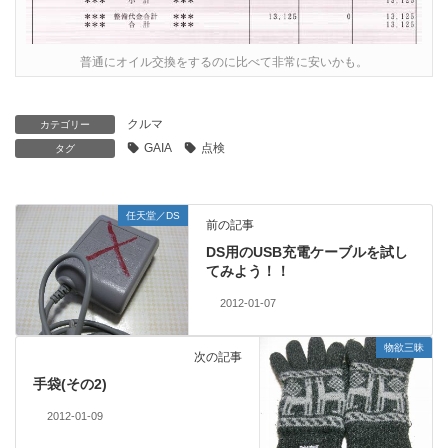
普通にオイル交換をするのに比べて非常に安いかも。
クルマ
カテゴリー
GAIA
点検
タグ
任天堂／DS
前の記事
DS用のUSB充電ケーブルを試し
てみよう！！
2012-01-07
物欲三昧
次の記事
手袋(その2)
2012-01-09