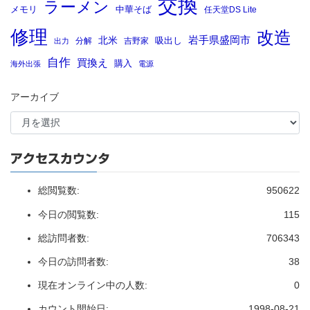
交換
ラーメン
メモリ
中華そば
任天堂DS Lite
修理
改造
岩手県盛岡市
北米
吸出し
分解
吉野家
出力
自作
買換え
購入
海外出張
電源
アーカイブ
アクセスカウンタ
総閲覧数:
950622
今日の閲覧数:
115
総訪問者数:
706343
今日の訪問者数:
38
現在オンライン中の人数:
0
カウント開始日:
1998-08-21