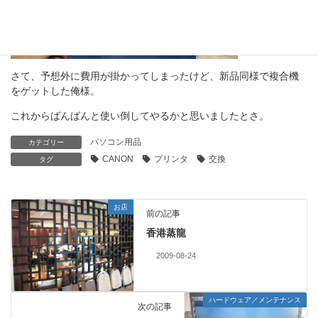
さて、予想外に費用が掛かってしまったけど、新品同様で複合機
をゲットした俺様。
これからばんばんと使い倒してやるかと思いましたとさ。
パソコン用品
カテゴリー
CANON
プリンタ
交換
タグ
お店
前の記事
香港蒸龍
2009-08-24
ハードウェア／メンテナンス
次の記事