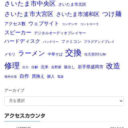
さいたま市中央区
さいたま市北区
つけ麺
さいたま市大宮区
さいたま市浦和区
ウェブサイト
アクセス数
コンデンサ
コントローラ
スピーカー
デジタルオーディオプレイヤー
ハードディスク
ファミコン
プラグアンドプレイ
バッテリー
交換
ラーメン
メモリ
中華そば
任天堂DS Lite
修理
改造
岩手県盛岡市
北米
吸出し
分解
吉野家
出力
自作
買換え
購入
海外出張
電源
アーカイブ
アクセスカウンタ