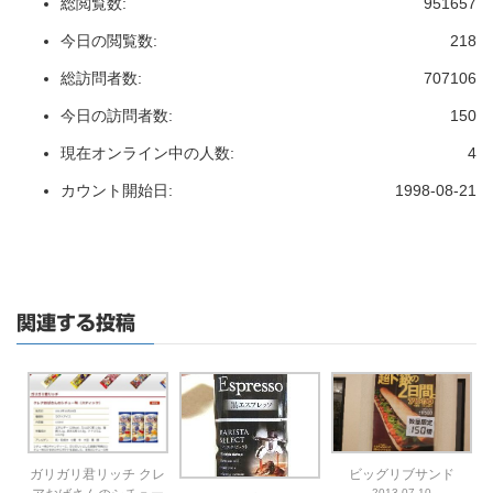
総閲覧数:
951657
今日の閲覧数:
218
総訪問者数:
707106
今日の訪問者数:
150
現在オンライン中の人数:
4
カウント開始日:
1998-08-21
関連する投稿
ガリガリ君リッチ クレ
ビッグリブサンド
2013-07-10