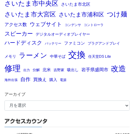
さいたま市中央区
さいたま市北区
つけ麺
さいたま市大宮区
さいたま市浦和区
ウェブサイト
アクセス数
コンデンサ
コントローラ
スピーカー
デジタルオーディオプレイヤー
ハードディスク
ファミコン
プラグアンドプレイ
バッテリー
交換
ラーメン
メモリ
中華そば
任天堂DS Lite
修理
改造
岩手県盛岡市
北米
吸出し
分解
吉野家
出力
自作
買換え
購入
海外出張
電源
アーカイブ
アクセスカウンタ