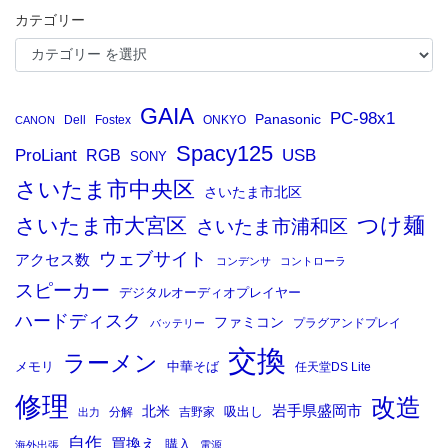
カテゴリー
GAIA
PC-98x1
Panasonic
Dell
Fostex
ONKYO
CANON
Spacy125
ProLiant
RGB
USB
SONY
さいたま市中央区
さいたま市北区
つけ麺
さいたま市大宮区
さいたま市浦和区
ウェブサイト
アクセス数
コンデンサ
コントローラ
スピーカー
デジタルオーディオプレイヤー
ハードディスク
ファミコン
プラグアンドプレイ
バッテリー
交換
ラーメン
メモリ
中華そば
任天堂DS Lite
修理
改造
岩手県盛岡市
北米
吸出し
分解
吉野家
出力
自作
買換え
購入
海外出張
電源