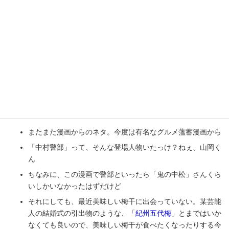
中村警部．．．一体誰のことなん？山岡くん。
またまた漫画からのネタ。今度は有名なグルメ薀蓄漫画から
「中村警部」って、そんな登場人物いたっけ？ねぇ、山岡く
ん
ちなみに、この漫画で警部といったら「鬼の中松」さんくら
いしかいなかったはずだけど
それにしても、最近美味しい梅干に出会っていない。某芸能
人の結婚式の引出物のような、「
紀州五代梅
」とまではいか
なくても良いので、美味しい梅干が食べたくなったりする今