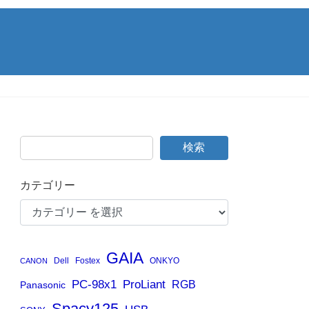
検索
カテゴリー
GAIA
Dell
Fostex
ONKYO
CANON
PC-98x1
ProLiant
RGB
Panasonic