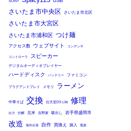
Spacy125
USB
SONY
さいたま市中央区
さいたま市北区
さいたま市大宮区
つけ麺
さいたま市浦和区
ウェブサイト
アクセス数
コンデンサ
スピーカー
コントローラ
デジタルオーディオプレイヤー
ハードディスク
ファミコン
バッテリー
ラーメン
メモリ
プラグアンドプレイ
交換
修理
中華そば
任天堂DS Lite
岩手県盛岡市
北米
吸出し
分解
吉野家
出力
改造
自作
買換え
購入
海外出張
電源