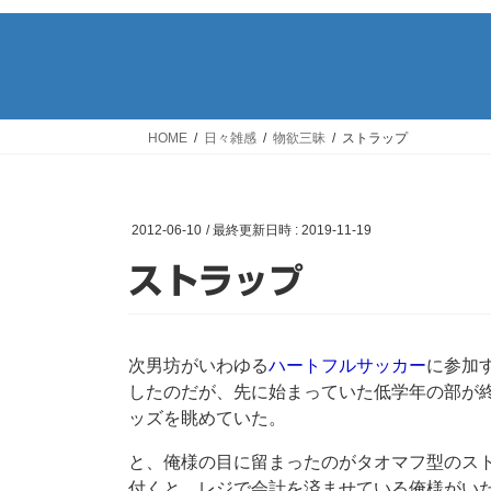
HOME
日々雑感
物欲三昧
ストラップ
2012-06-10
/ 最終更新日時 :
2019-11-19
ストラップ
次男坊がいわゆる
ハートフルサッカー
に参加
したのだが、先に始まっていた低学年の部が
ッズを眺めていた。
と、俺様の目に留まったのがタオマフ型のス
付くと、レジで会計を済ませている俺様がいた．