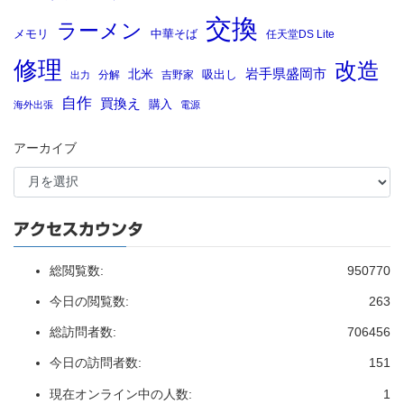
交換
ラーメン
メモリ
中華そば
任天堂DS Lite
修理
改造
岩手県盛岡市
北米
吸出し
分解
吉野家
出力
自作
買換え
購入
海外出張
電源
アーカイブ
アクセスカウンタ
総閲覧数:
950770
今日の閲覧数:
263
総訪問者数:
706456
今日の訪問者数:
151
現在オンライン中の人数:
1