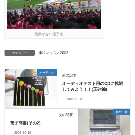
元気がない選手達．．．
浦和レッズ／2008
カテゴリー
オーディオ
前の記事
オーディオテスト用のCDに挑戦
してみよう！！(玉砕編)
2008-10-16
物欲三昧
次の記事
電子辞書(その2)
2008-10-19