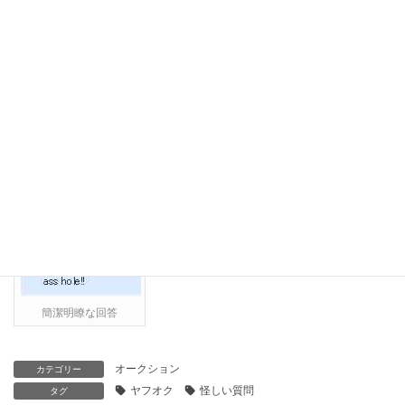
のは、もはやお約束か
。
こういう質問を信じてしまい、メールでメールアドレスとか銀行
口座の情報を連絡してしまうと、必ずといっていいほど悪用され
るので無視するのが一番かも。
ただし俺様は、メールで返事をするのではなくきちんと回答をし
てあげていたりする．．．出品者としての最低の礼儀？
で、回答は一言、下記のとおり．．．決して翻訳をしないように
(^^;)。
簡潔明瞭な回答
オークション
カテゴリー
ヤフオク
怪しい質問
タグ