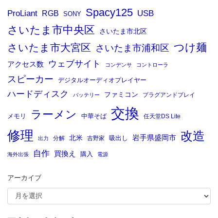
Spacy125
ProLiant
RGB
USB
SONY
さいたま市中央区
さいたま市北区
つけ麺
さいたま市大宮区
さいたま市浦和区
ウェブサイト
アクセス数
コンデンサ
コントローラ
スピーカー
デジタルオーディオプレイヤー
ハードディスク
ファミコン
プラグアンドプレイ
バッテリー
交換
ラーメン
メモリ
中華そば
任天堂DS Lite
修理
改造
岩手県盛岡市
北米
吸出し
分解
吉野家
出力
自作
買換え
購入
海外出張
電源
アーカイブ