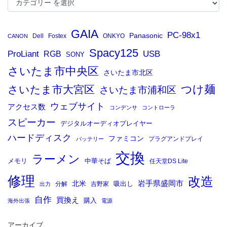
GAIA
PC-98x1
Panasonic
Dell
Fostex
ONKYO
CANON
Spacy125
ProLiant
RGB
USB
SONY
さいたま市中央区
さいたま市北区
つけ麺
さいたま市大宮区
さいたま市浦和区
ウェブサイト
アクセス数
コンデンサ
コントローラ
スピーカー
デジタルオーディオプレイヤー
ハードディスク
ファミコン
プラグアンドプレイ
バッテリー
交換
ラーメン
メモリ
中華そば
任天堂DS Lite
修理
改造
岩手県盛岡市
北米
吸出し
分解
吉野家
出力
自作
買換え
購入
海外出張
電源
アーカイブ