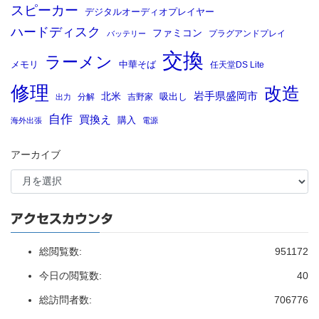
スピーカー
デジタルオーディオプレイヤー
ハードディスク
ファミコン
プラグアンドプレイ
バッテリー
交換
ラーメン
メモリ
中華そば
任天堂DS Lite
修理
改造
岩手県盛岡市
北米
吸出し
分解
吉野家
出力
自作
買換え
購入
海外出張
電源
アーカイブ
アクセスカウンタ
総閲覧数:
951172
今日の閲覧数:
40
総訪問者数:
706776