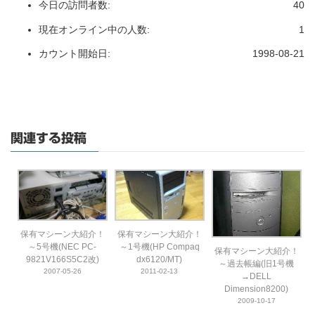
今日の訪問者数:
40
現在オンライン中の人数:
1
カウント開始日:
1998-08-21
関連する投稿
保有マシーン大紹介！
保有マシーン大紹介！
～5号機(NEC PC-
～1号機(HP Compaq
保有マシーン大紹介！
9821V166S5C2改)
dx6120/MT)
～過去帳編(旧1号機
2007-05-26
2011-02-13
→DELL
Dimension8200)
2009-10-17