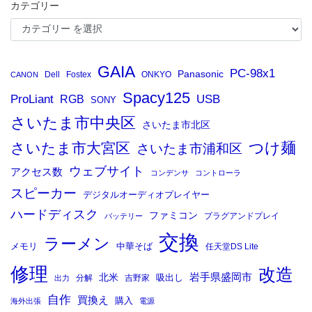
カテゴリー
GAIA
PC-98x1
Panasonic
Dell
Fostex
ONKYO
CANON
Spacy125
ProLiant
RGB
USB
SONY
さいたま市中央区
さいたま市北区
つけ麺
さいたま市大宮区
さいたま市浦和区
ウェブサイト
アクセス数
コンデンサ
コントローラ
スピーカー
デジタルオーディオプレイヤー
ハードディスク
ファミコン
プラグアンドプレイ
バッテリー
交換
ラーメン
メモリ
中華そば
任天堂DS Lite
修理
改造
岩手県盛岡市
北米
吸出し
分解
吉野家
出力
自作
買換え
購入
海外出張
電源