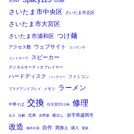
Spacy125
USB
SONY
さいたま市中央区
さいたま市北区
さいたま市大宮区
つけ麺
さいたま市浦和区
ウェブサイト
アクセス数
コンデンサ
スピーカー
コントローラ
デジタルオーディオプレイヤー
ハードディスク
ファミコン
バッテリー
ラーメン
メモリ
プラグアンドプレイ
交換
修理
中華そば
任天堂DS Lite
岩手県盛岡市
北米
吸出し
分解
吉野家
出力
改造
自作
買換え
購入
海外出張
電源