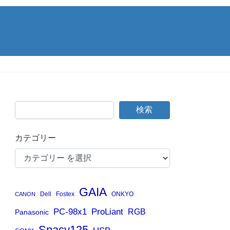
検索
カテゴリー
GAIA
Dell
Fostex
ONKYO
CANON
PC-98x1
ProLiant
RGB
Panasonic