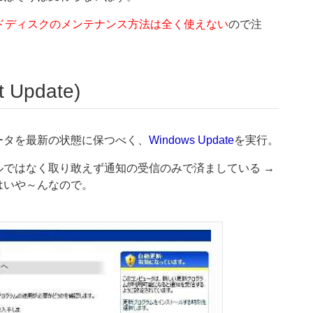
ドディスクのメンテナンス方法は全く使えない
ので注
t Update)
ータを最新の状態に保つべく、
Windows Update
を実行。
ではなく取り敢えず通知の受信のみで済ましている →
はいや～んなので。