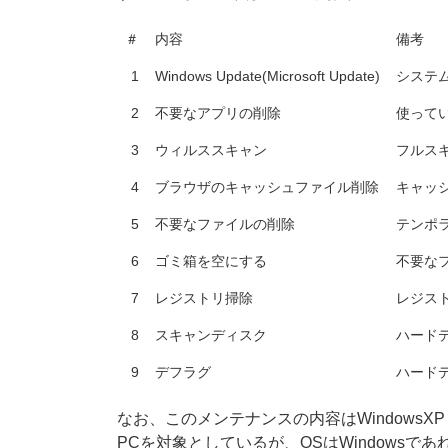
＃
内容
備考
1
Windows Update(Microsoft Update)
システ
2
不要なアプリの削除
使って
3
ウィルススキャン
フルス
4
ブラウザのキャッシュファイル削除
キャッ
5
不要なファイルの削除
テンポ
6
ゴミ箱を空にする
不要な
7
レジストリ掃除
レジスト
8
スキャンディスク
ハード
9
デフラグ
ハード
なお、このメンテナンスの内容はWindowsX
PCを対象としているが、OSはWindowsで