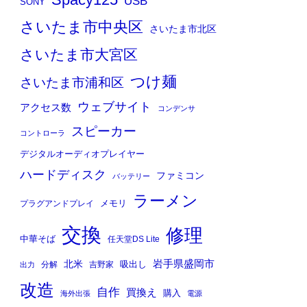
Spacy125
USB
SONY
さいたま市中央区
さいたま市北区
さいたま市大宮区
つけ麺
さいたま市浦和区
ウェブサイト
アクセス数
コンデンサ
スピーカー
コントローラ
デジタルオーディオプレイヤー
ハードディスク
ファミコン
バッテリー
ラーメン
メモリ
プラグアンドプレイ
交換
修理
中華そば
任天堂DS Lite
岩手県盛岡市
北米
吸出し
分解
吉野家
出力
改造
自作
買換え
購入
海外出張
電源