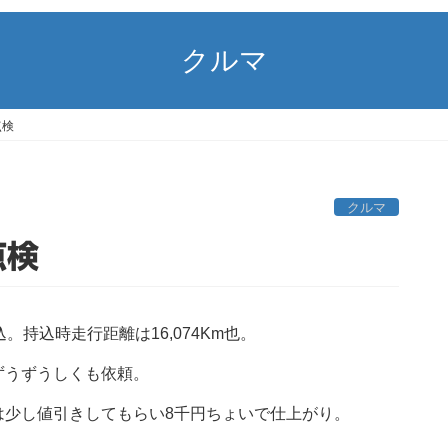
クルマ
点検
クルマ
点検
持込時走行距離は16,074Km也。
ずうずうしくも依頼。
は少し値引きしてもらい8千円ちょいで仕上がり。