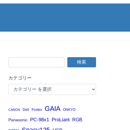
検索
カテゴリー
GAIA
Dell
Fostex
ONKYO
CANON
PC-98x1
ProLiant
RGB
Panasonic