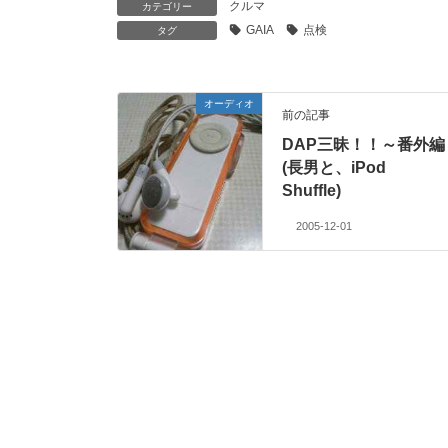
クルマ
カテゴリー
GAIA
点検
タグ
オーディオ
前の記事
DAP三昧！！～番外編
(長男と、iPod
Shuffle)
2005-12-01