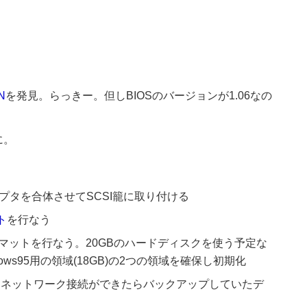
N
を発見。らっきー。但しBIOSのバージョンが1.06なの
に。
ダプタを合体させてSCSI籠に取り付ける
ト
を行なう
マットを行なう。20GBのハードディスクを使う予定な
dows95用の領域(18GB)の2つの領域を確保し初期化
ルし、ネットワーク接続ができたらバックアップしていたデ