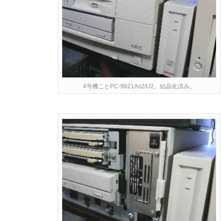
4号機ことPC-9821As2/U2。結晶化済み。