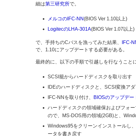
細は
第三研究所
で。
メルコのIFC-NN
(BIOS Ver 1.10以上)
LogitecのLHA-301A
(BIOS Ver 1.07以上)
で、手持ちのCバスを漁ってみた結果、
IFC-N
で、1.10にアップデートする必要がある。
最終的に、以下の手順で引越しを行なうこと
SCSI籠からハードディスクを取り出す
IDEのハードディスクと、SCSI変換ア
IFC-NNを取り付け、
BIOSのアップデー
ハードディスクの領域確保およびフォー
ので、MS-DOS用の領域(2GB)と、Win
Windows95をクリーンインストー
ータを書き戻す