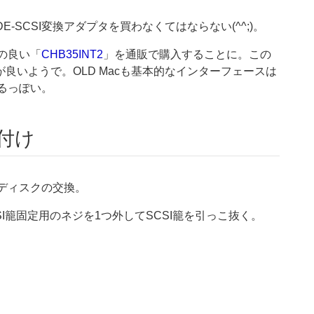
-SCSI変換アダプタを買わなくてはならない(^^;)。
判の良い「
CHB35INT2
」を通販で購入することに。この
が良いようで。OLD Macも基本的なインターフェースは
るっぽい。
付け
ドディスクの交換。
I籠固定用のネジを1つ外してSCSI籠を引っこ抜く。