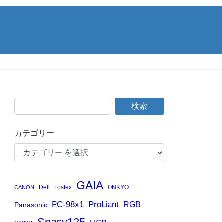
検索
カテゴリー
GAIA
Dell
Fostex
ONKYO
CANON
PC-98x1
ProLiant
RGB
Panasonic