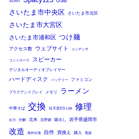
Spacy125
USB
SONY
さいたま市中央区
さいたま市北区
さいたま市大宮区
つけ麺
さいたま市浦和区
ウェブサイト
アクセス数
コンデンサ
スピーカー
コントローラ
デジタルオーディオプレイヤー
ハードディスク
ファミコン
バッテリー
ラーメン
メモリ
プラグアンドプレイ
交換
修理
中華そば
任天堂DS Lite
岩手県盛岡市
北米
吸出し
分解
吉野家
出力
改造
自作
買換え
購入
海外出張
電源