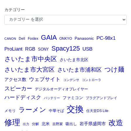
カテゴリー
GAIA
PC-98x1
Panasonic
Dell
Fostex
ONKYO
CANON
Spacy125
ProLiant
RGB
USB
SONY
さいたま市中央区
さいたま市北区
つけ麺
さいたま市大宮区
さいたま市浦和区
ウェブサイト
アクセス数
コンデンサ
コントローラ
スピーカー
デジタルオーディオプレイヤー
ハードディスク
ファミコン
プラグアンドプレイ
バッテリー
交換
ラーメン
メモリ
中華そば
任天堂DS Lite
修理
改造
岩手県盛岡市
北米
吸出し
分解
吉野家
出力