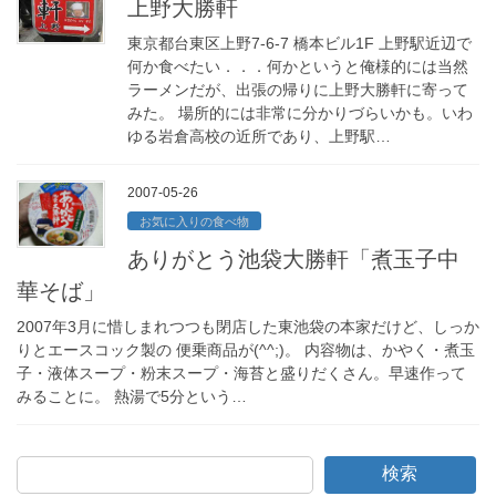
上野大勝軒
東京都台東区上野7-6-7 橋本ビル1F 上野駅近辺で
何か食べたい．．．何かというと俺様的には当然
ラーメンだが、出張の帰りに上野大勝軒に寄って
みた。 場所的には非常に分かりづらいかも。いわ
ゆる岩倉高校の近所であり、上野駅…
2007-05-26
お気に入りの食べ物
ありがとう池袋大勝軒「煮玉子中
華そば」
2007年3月に惜しまれつつも閉店した東池袋の本家だけど、しっか
りとエースコック製の 便乗商品が(^^;)。 内容物は、かやく・煮玉
子・液体スープ・粉末スープ・海苔と盛りだくさん。早速作って
みることに。 熱湯で5分という…
検索