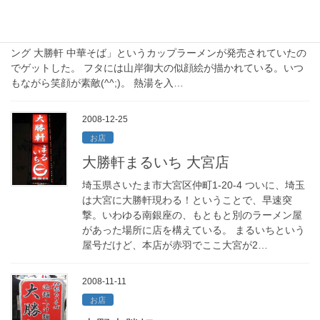
大勝軒 中華そば
東池袋の本家も復活した大勝軒だが、エースコックから「タテロ
ング 大勝軒 中華そば」というカップラーメンが発売されていたの
でゲットした。 フタには山岸御大の似顔絵が描かれている。いつ
もながら笑顔が素敵(^^;)。 熱湯を入…
2008-12-25
お店
大勝軒まるいち 大宮店
埼玉県さいたま市大宮区仲町1-20-4 ついに、埼玉
は大宮に大勝軒現わる！ということで、早速突
撃。いわゆる南銀座の、もともと別のラーメン屋
があった場所に店を構えている。 まるいちという
屋号だけど、本店が赤羽でここ大宮が2…
2008-11-11
お店