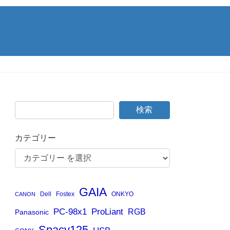
検索
カテゴリー
GAIA
Dell
Fostex
ONKYO
CANON
PC-98x1
ProLiant
RGB
Panasonic