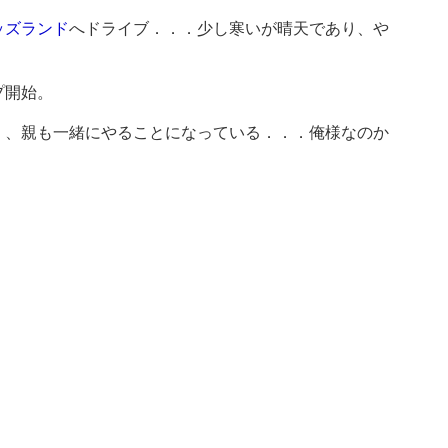
ッズランド
へドライブ．．．少し寒いが晴天であり、や
プ開始。
く、親も一緒にやることになっている．．．俺様なのか