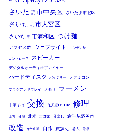
Spacy125
USB
SONY
さいたま市中央区
さいたま市北区
さいたま市大宮区
つけ麺
さいたま市浦和区
ウェブサイト
アクセス数
コンデンサ
スピーカー
コントローラ
デジタルオーディオプレイヤー
ハードディスク
ファミコン
バッテリー
ラーメン
メモリ
プラグアンドプレイ
交換
修理
中華そば
任天堂DS Lite
岩手県盛岡市
北米
吸出し
分解
吉野家
出力
改造
自作
買換え
購入
海外出張
電源