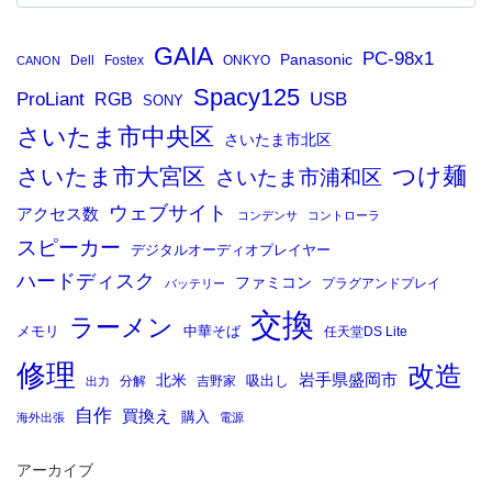
GAIA
PC-98x1
Panasonic
Dell
Fostex
ONKYO
CANON
Spacy125
ProLiant
RGB
USB
SONY
さいたま市中央区
さいたま市北区
つけ麺
さいたま市大宮区
さいたま市浦和区
ウェブサイト
アクセス数
コンデンサ
コントローラ
スピーカー
デジタルオーディオプレイヤー
ハードディスク
ファミコン
プラグアンドプレイ
バッテリー
交換
ラーメン
メモリ
中華そば
任天堂DS Lite
修理
改造
岩手県盛岡市
北米
吸出し
分解
吉野家
出力
自作
買換え
購入
海外出張
電源
アーカイブ