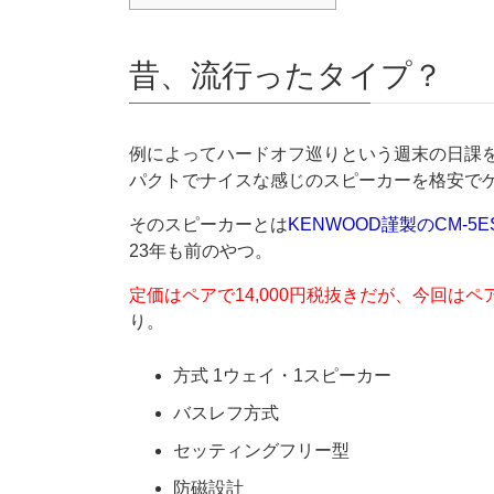
昔、流行ったタイプ？
例によってハードオフ巡りという週末の日課
パクトでナイスな感じのスピーカーを格安で
そのスピーカーとは
KENWOOD謹製のCM-5E
23年も前のやつ。
定価はペアで14,000円税抜きだが、今回はペ
り。
方式 1ウェイ・1スピーカー
バスレフ方式
セッティングフリー型
防磁設計