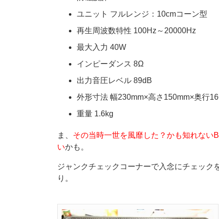
ユニット フルレンジ：10cmコーン型
再生周波数特性 100Hz～20000Hz
最大入力 40W
インピーダンス 8Ω
出力音圧レベル 89dB
外形寸法 幅230mm×高さ150mm×奥行16
重量 1.6kg
ま、
その当時一世を風靡した？かも知れないBO
い
かも。
ジャンクチェックコーナーで入念にチェック
り。