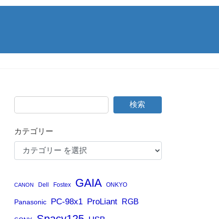
検索
カテゴリー
GAIA
Dell
Fostex
ONKYO
CANON
PC-98x1
ProLiant
RGB
Panasonic