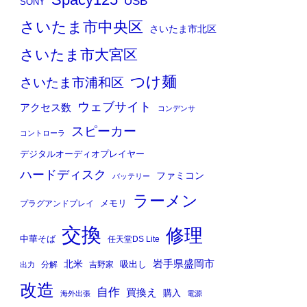
Spacy125
USB
SONY
さいたま市中央区
さいたま市北区
さいたま市大宮区
つけ麺
さいたま市浦和区
ウェブサイト
アクセス数
コンデンサ
スピーカー
コントローラ
デジタルオーディオプレイヤー
ハードディスク
ファミコン
バッテリー
ラーメン
メモリ
プラグアンドプレイ
交換
修理
中華そば
任天堂DS Lite
岩手県盛岡市
北米
吸出し
分解
吉野家
出力
改造
自作
買換え
購入
海外出張
電源