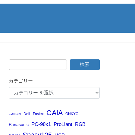
検索
カテゴリー
GAIA
Dell
Fostex
ONKYO
CANON
PC-98x1
ProLiant
RGB
Panasonic