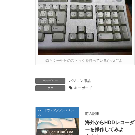
恐らく一生分のストックを持っているかも(^^;)。
パソコン用品
カテゴリー
キーボード
タグ
ハードウェア／メンテナン
前の記事
ス
海外からHDDレコーダ
ーを操作してみよ