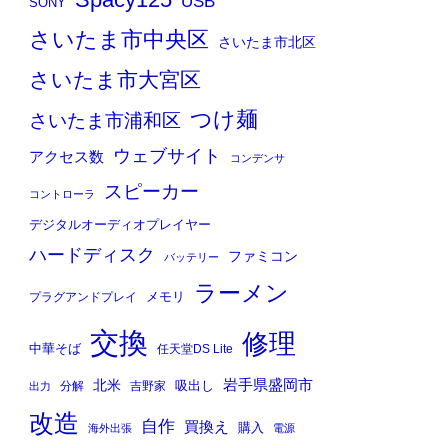
Spacy125
USB
SONY
さいたま市中央区
さいたま市北区
さいたま市大宮区
つけ麺
さいたま市浦和区
ウェブサイト
アクセス数
コンデンサ
スピーカー
コントローラ
デジタルオーディオプレイヤー
ハードディスク
ファミコン
バッテリー
ラーメン
メモリ
プラグアンドプレイ
交換
修理
中華そば
任天堂DS Lite
岩手県盛岡市
北米
吸出し
分解
吉野家
出力
改造
自作
買換え
購入
海外出張
電源