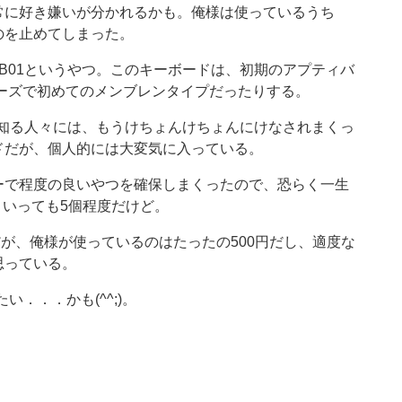
常に好き嫌いが分かれるかも。俺様は使っているうち
のを止めてしまった。
6-B01というやつ。このキーボードは、初期のアプティバ
リーズで初めてのメンブレンタイプだったりする。
さを知る人々には、もうけちょんけちょんにけなされまくっ
ドだが、個人的には大変気に入っている。
ーで程度の良いやつを確保しまくったので、恐らく一生
分といっても5個程度だけど。
)ようだが、俺様が使っているのはたったの500円だし、適度な
思っている。
．．．かも(^^;)。