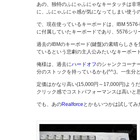
あの、独特のふにゃふにゃなキータッチは非
に、ふにゃふにゃ感が気になってしまい使う
で、現在使っているキーボードは、IBM 557
に付属していたキーボードであり、5576シ
過去のIBMのキーボード(鍵盤)の素晴らし
ているという悲劇の主人公みたいなキーボー
俺様は、過去に
ハードオフ
のシャンクコーナ
分のストックを持っているかも(^^;)。一生
定価はかなり高い(15,000円～17,000円
クリック感でコストパフォーマンスは高いと
でも、あの
Realforce
とかもいつかは試してみたい