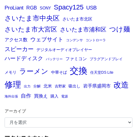
Spacy125
ProLiant
RGB
USB
SONY
さいたま市中央区
さいたま市北区
つけ麺
さいたま市大宮区
さいたま市浦和区
ウェブサイト
アクセス数
コンデンサ
コントローラ
スピーカー
デジタルオーディオプレイヤー
ハードディスク
ファミコン
プラグアンドプレイ
バッテリー
交換
ラーメン
メモリ
中華そば
任天堂DS Lite
修理
改造
岩手県盛岡市
北米
吸出し
分解
吉野家
出力
自作
買換え
購入
海外出張
電源
アーカイブ