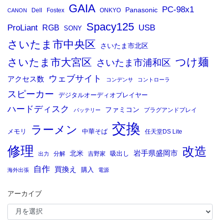
GAIA
PC-98x1
Panasonic
Dell
Fostex
ONKYO
CANON
Spacy125
ProLiant
RGB
USB
SONY
さいたま市中央区
さいたま市北区
つけ麺
さいたま市大宮区
さいたま市浦和区
ウェブサイト
アクセス数
コンデンサ
コントローラ
スピーカー
デジタルオーディオプレイヤー
ハードディスク
ファミコン
プラグアンドプレイ
バッテリー
交換
ラーメン
メモリ
中華そば
任天堂DS Lite
修理
改造
岩手県盛岡市
北米
吸出し
分解
吉野家
出力
自作
買換え
購入
海外出張
電源
アーカイブ