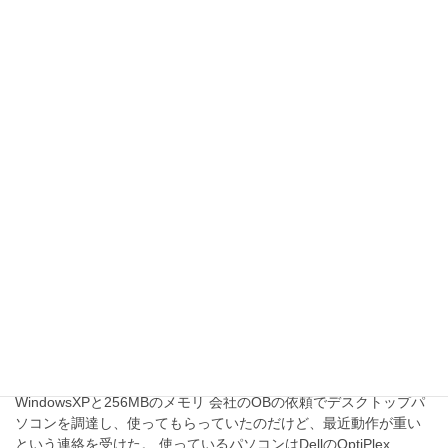
ルが点滅したままで、ブー…
2009-02-20
ハードウェア／メンテナンス
Dimension 8200の後日談
LANアダプタの不具合は、実は前に使っていた
LANアダプタの古いデバイスドライバがゾンビの
ように生き残っていて悪さをしていたっぽい。
LANアダプタの現物は取り外されているというの
に。 色々と試行錯誤した結果、めでたくゾン…
2008-10-03
ハードウェア／メンテナンス
Dell SX260をパワーアップしてみよ
う！！
WindowsXPと256MBのメモリ 会社のOBの依頼でデスクトップパ
ソコンを調達し、使ってもらっていたのだけど、最近動作が重い
という連絡を受けた。 使っているパソコンはDellのOptiPlex