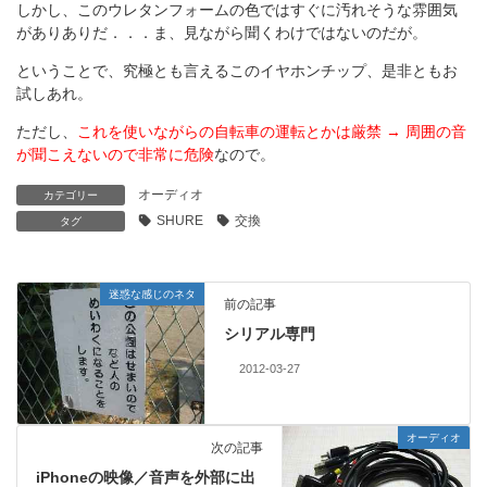
しかし、このウレタンフォームの色ではすぐに汚れそうな雰囲気
がありありだ．．．ま、見ながら聞くわけではないのだが。
ということで、究極とも言えるこのイヤホンチップ、是非ともお
試しあれ。
ただし、
これを使いながらの自転車の運転とかは厳禁 → 周囲の音
が聞こえないので非常に危険
なので。
オーディオ
カテゴリー
SHURE
交換
タグ
迷惑な感じのネタ
前の記事
シリアル専門
2012-03-27
オーディオ
次の記事
iPhoneの映像／音声を外部に出