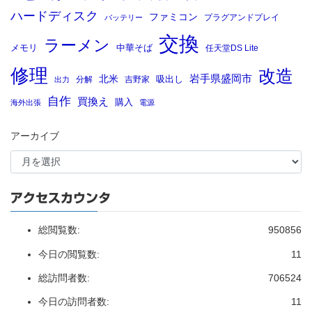
ハードディスク
ファミコン
プラグアンドプレイ
バッテリー
交換
ラーメン
メモリ
中華そば
任天堂DS Lite
修理
改造
岩手県盛岡市
北米
吸出し
分解
吉野家
出力
自作
買換え
購入
海外出張
電源
アーカイブ
アクセスカウンタ
総閲覧数:
950856
今日の閲覧数:
11
総訪問者数:
706524
今日の訪問者数:
11