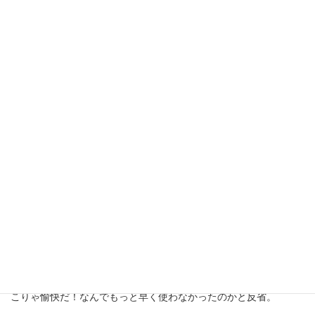
配色はいい感じなのだが汚れること必至かも。
ウレタンフォームなので、普通の耳栓と同様にチップの部分を指
で押して潰すようにしてから耳に装着。
装着しただけでもう耳栓と同様周囲の音が聞こえない状態に
(^^;)．．．でもって、ぴったりと耳にフィットする。
ここで接続したプレイヤーを再生すると．．．無音の状態からい
きなり耳にサウンドが飛び込んでくる。
こりゃ愉快だ！なんでもっと早く使わなかったのかと反省。