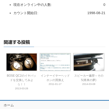
現在オンライン中の人数:
0
カウント開始日:
1998-08-21
関連する投稿
BOSE QC2のイヤパッ
インナーイヤーヘッド
スピーカー遍歴～その
ドを交換してみよ
ホンの買換え
5(将来の夢)
う！！
2011-01-17
2014-03-08
2013-03-26
ホーム