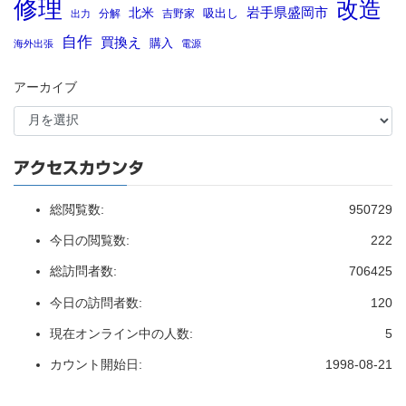
修理
改造
岩手県盛岡市
北米
吸出し
分解
吉野家
出力
自作
買換え
購入
海外出張
電源
アーカイブ
アクセスカウンタ
総閲覧数:
950729
今日の閲覧数:
222
総訪問者数:
706425
今日の訪問者数:
120
現在オンライン中の人数:
5
カウント開始日:
1998-08-21