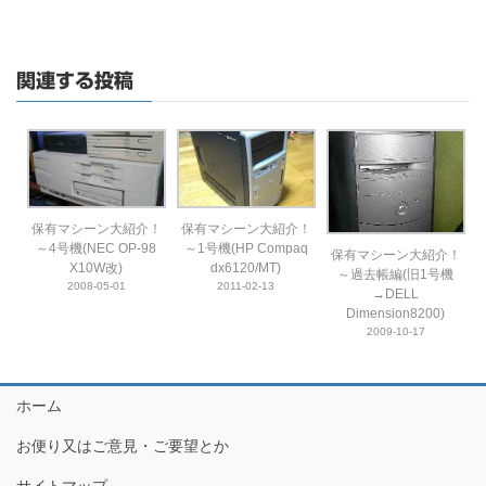
関連する投稿
保有マシーン大紹介！
保有マシーン大紹介！
～4号機(NEC OP-98
～1号機(HP Compaq
保有マシーン大紹介！
X10W改)
dx6120/MT)
～過去帳編(旧1号機
2008-05-01
2011-02-13
→DELL
Dimension8200)
2009-10-17
ホーム
お便り又はご意見・ご要望とか
サイトマップ