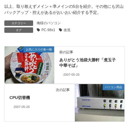
以上、取り敢えずメイン＋準メインの5台を紹介。その他にも沢山
バックアップ・控えがあるがおいおい紹介する予定。
俺様のパソコン
カテゴリー
PC-98x1
改造
タグ
お気に入りの食べ物
前の記事
ありがとう池袋大勝軒「煮玉子
中華そば」
2007-05-26
パソコン用品
次の記事
CPU切替機
2007-05-26