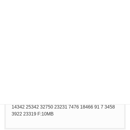
★ ★ ★
HDBENCH Ver 2.610
★ ★ ★
使用機種
Processor AMD K6 366.1MHz [AuthenticAMD
family 5 model 9 step 1]
解像度 1024×768 65536色(16Bit)
Display NEC Matrox Mystique
Memory 129,596Kbyte
OS Windows NT 5.0 (Build: 2195) Service Pack 4
Date 2006/ 4/20 20:36
NEC PC-9800 IDE/ATAPI コントローラ
MITSUMI CD-ROM FX4010M!B
QUANTUM FIREBALL CX8.4A
ALL 浮 整 矩 円 Text Scroll DD Read Write Memory
Drive
14342 25342 32750 23231 7476 18466 91 7 3458
3922 23319 F:10MB