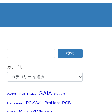
検索
カテゴリー
GAIA
Dell
Fostex
ONKYO
CANON
PC-98x1
ProLiant
RGB
Panasonic