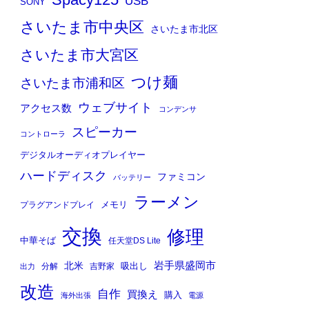
Spacy125
USB
SONY
さいたま市中央区
さいたま市北区
さいたま市大宮区
つけ麺
さいたま市浦和区
ウェブサイト
アクセス数
コンデンサ
スピーカー
コントローラ
デジタルオーディオプレイヤー
ハードディスク
ファミコン
バッテリー
ラーメン
メモリ
プラグアンドプレイ
交換
修理
中華そば
任天堂DS Lite
岩手県盛岡市
北米
吸出し
分解
吉野家
出力
改造
自作
買換え
購入
海外出張
電源