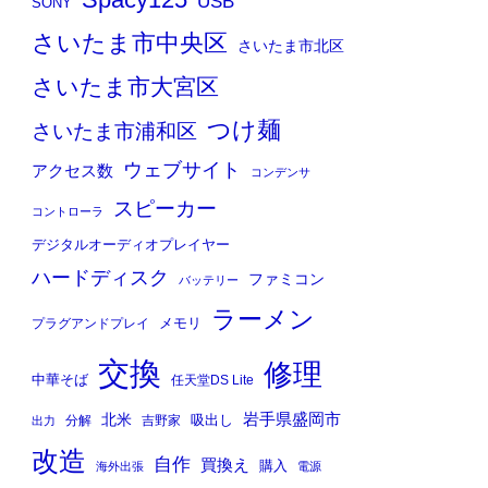
Spacy125
USB
SONY
さいたま市中央区
さいたま市北区
さいたま市大宮区
つけ麺
さいたま市浦和区
ウェブサイト
アクセス数
コンデンサ
スピーカー
コントローラ
デジタルオーディオプレイヤー
ハードディスク
ファミコン
バッテリー
ラーメン
メモリ
プラグアンドプレイ
交換
修理
中華そば
任天堂DS Lite
岩手県盛岡市
北米
吸出し
分解
吉野家
出力
改造
自作
買換え
購入
海外出張
電源