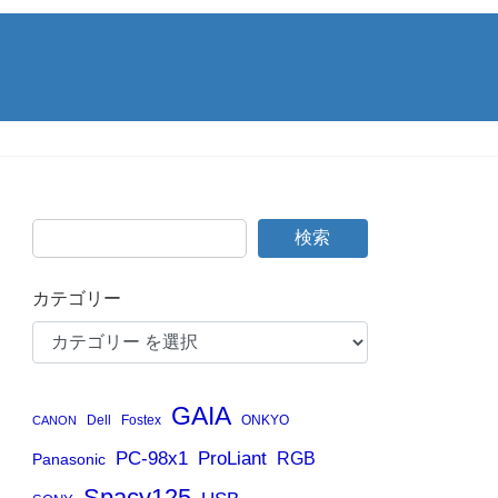
検索
カテゴリー
GAIA
Dell
Fostex
ONKYO
CANON
PC-98x1
ProLiant
RGB
Panasonic